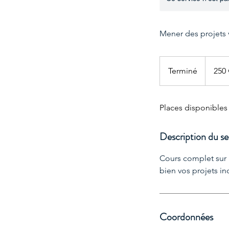
Mener des projets v
250
euros
Terminé
T
250 
e
r
Places disponibles
m
i
n
Description du se
é
Cours complet sur 
bien vos projets ind
Coordonnées