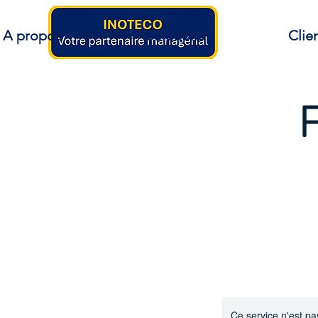
A propos
Solutions
Clie
F
Ce service n'est pa