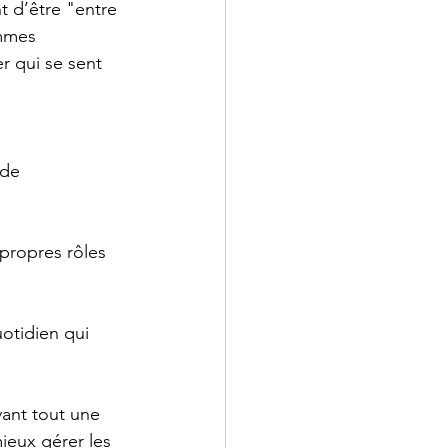
t d’être "entre 
ommes 
 qui se sent 
 de 
 propres rôles 
uotidien qui 
ant tout une 
ieux gérer les 