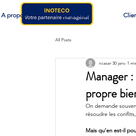
A propos
Solutions
Clie
All Posts
ncasar
30 janv.
1 mi
Manager : 
propre bie
On demande souvent a
résoudre les conflits,
Mais qu’en est-il po