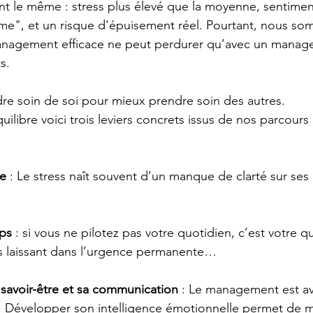
nt le même : stress plus élevé que la moyenne, sentimen
ume", et un risque d'épuisement réel. Pourtant, nous s
nagement efficace ne peut perdurer qu’avec un manager
s.
dre soin de soi pour mieux prendre soin des autres.
uilibre voici trois leviers concrets issus de nos parcours
re
 : Le stress naît souvent d’un manque de clarté sur ses
ps 
: si vous ne pilotez pas votre quotidien, c’est votre q
us laissant dans l’urgence permanente…
 savoir-être et sa communication 
: Le management est av
s.  Développer son intelligence émotionnelle permet de m