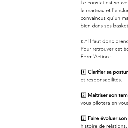
Le constat est souve
le marteau et l'encl
convaincus qu’un ma
bien dans ses basket
👉 Il faut donc pren
Pour retrouver cet éq
Form’Action :
1️⃣ 
Clarifier sa postu
et responsabilités.
2️⃣ 
Maitriser son tem
vous pilotera en vo
3️⃣
 Faire évoluer son
histoire de relation